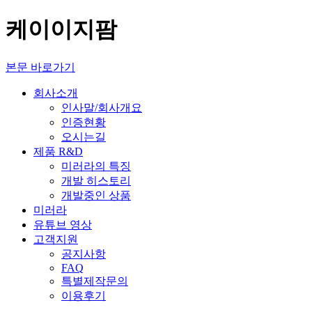
케이이지팜
본문 바로가기
회사소개
인사말/회사개요
인증현황
오시는길
제품 R&D
미러라의 특징
개발 히스토리
개발중인 상품
미러라
유튜브 영상
고객지원
공지사항
FAQ
특별제작문의
이용후기