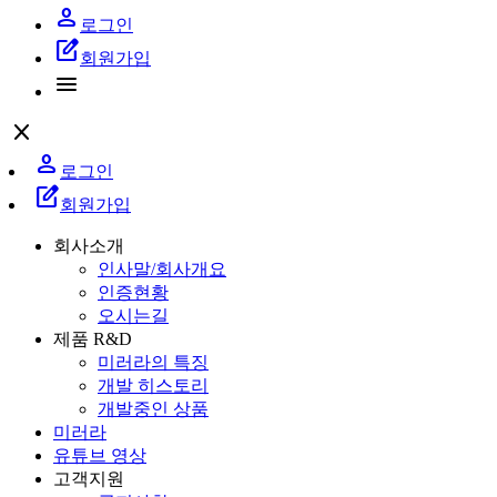
person
로그인
edit_square
회원가입
menu
close
person
로그인
edit_square
회원가입
회사소개
인사말/회사개요
인증현황
오시는길
제품 R&D
미러라의 특징
개발 히스토리
개발중인 상품
미러라
유튜브 영상
고객지원