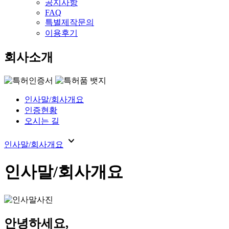
공지사항
FAQ
특별제작문의
이용후기
회사소개
인사말/회사개요
인증현황
오시는 길
expand_more
인사말/회사개요
인사말/회사개요
안녕하세요,